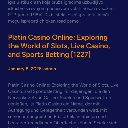
igra u stilu crash koja pruža igračima uzbudljivo
iskustvo sa svojom podesivom volatilnošću i visokim
RTP-jem od 98%. Da bi stekli osećaj za igru, igrači
mogu isprobati chicken road demo…
Platin Casino Online: Exploring
the World of Slots, Live Casino,
and Sports Betting [1227]
January 8, 2026
admin
•
Platin Casino Online: Exploring the World of Slots, Live
Casino, and Sports Betting Für diejenigen, die den
Nervenkitzel von Casino-Spielen und Sportwetten
genießen, ist Platin Casino ein Name, der mit
Aufregung und Gelegenheit verbunden wird. Mit
seiner umfangreichen Bibliothek an Spielen und
benutzerfreundlichen Oberfläche können Spieler sich