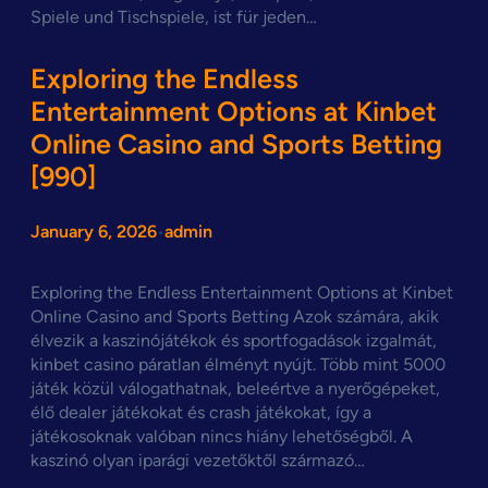
Spiele und Tischspiele, ist für jeden…
Exploring the Endless
Entertainment Options at Kinbet
Online Casino and Sports Betting
[990]
January 6, 2026
admin
•
Exploring the Endless Entertainment Options at Kinbet
Online Casino and Sports Betting Azok számára, akik
élvezik a kaszinójátékok és sportfogadások izgalmát,
kinbet casino páratlan élményt nyújt. Több mint 5000
játék közül válogathatnak, beleértve a nyerőgépeket,
élő dealer játékokat és crash játékokat, így a
játékosoknak valóban nincs hiány lehetőségből. A
kaszinó olyan iparági vezetőktől származó…