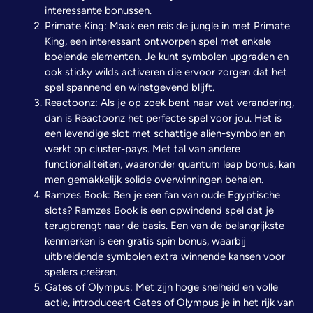
interessante bonussen.
Primate King: Maak een reis de jungle in met Primate
King, een interessant ontworpen spel met enkele
boeiende elementen. Je kunt symbolen upgraden en
ook sticky wilds activeren die ervoor zorgen dat het
spel spannend en winstgevend blijft.
Reactoonz: Als je op zoek bent naar wat verandering,
dan is Reactoonz het perfecte spel voor jou. Het is
een levendige slot met schattige alien-symbolen en
werkt op cluster-pays. Met tal van andere
functionaliteiten, waaronder quantum leap bonus, kan
men gemakkelijk solide overwinningen behalen.
Ramzes Book: Ben je een fan van oude Egyptische
slots? Ramzes Book is een opwindend spel dat je
terugbrengt naar de basis. Een van de belangrijkste
kenmerken is een gratis spin bonus, waarbij
uitbreidende symbolen extra winnende kansen voor
spelers creëren.
Gates of Olympus: Met zijn hoge snelheid en volle
actie, introduceert Gates of Olympus je in het rijk van