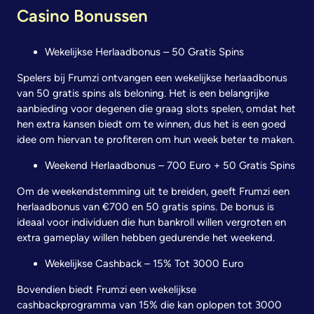
Casino Bonussen
Wekelijkse Herlaadbonus – 50 Gratis Spins
Spelers bij Frumzi ontvangen een wekelijkse herlaadbonus
van 50 gratis spins als beloning. Het is een belangrijke
aanbieding voor degenen die graag slots spelen, omdat het
hen extra kansen biedt om te winnen, dus het is een goed
idee om hiervan te profiteren om hun week beter te maken.
Weekend Herlaadbonus – 700 Euro + 50 Gratis Spins
Om de weekendstemming uit te breiden, geeft Frumzi een
herlaadbonus van €700 en 50 gratis spins. De bonus is
ideaal voor individuen die hun bankroll willen vergroten en
extra gameplay willen hebben gedurende het weekend.
Wekelijkse Cashback – 15% Tot 3000 Euro
Bovendien biedt Frumzi een wekelijkse
cashbackprogramma van 15% die kan oplopen tot 3000