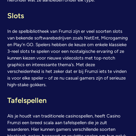
hieronder wat ze aanbieden onder elk type:
Slots
In de spelbibliotheek van Frumzi zijn er veel soorten slots
van bekende softwarebedrijven zoals NetEnt, Microgaming
en Play’n GO. Spelers hebben de keuze om enkele klassieke
3-reel slots te spelen voor een nostalgische ervaring of ze
kunnen kiezen voor nieuwe videoslots met top-notch
graphics en interessante thema’s. Met deze
verscheidenheid is het zeker dat er bij Frumzi iets te vinden
is voor elke speler – of ze nu casual gamers zijn of serieuze
high-stake gokkers.
Tafelspellen
Als je houdt van traditionele casinospellen, heeft Casino
Frumzi een breed scala aan tafelspellen die je zult
waarderen. Hier kunnen gamers verschillende soorten