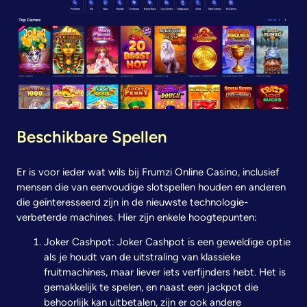
Beschikbare Spellen
Er is voor ieder wat wils bij Frumzi Online Casino, inclusief
mensen die van eenvoudige slotspellen houden en anderen
die geïnteresseerd zijn in de nieuwste technologie-
verbeterde machines. Hier zijn enkele hoogtepunten:
Joker Cashpot: Joker Cashpot is een geweldige optie
als je houdt van de uitstraling van klassieke
fruitmachines, maar liever iets verfijnders hebt. Het is
gemakkelijk te spelen, en naast een jackpot die
behoorlijk kan uitbetalen, zijn er ook andere