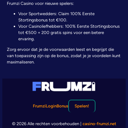
Frumzi Casino voor nieuwe spelers:
Voor Sportwedders: Claim 100% Eerste
Stortingsbonus tot €100.
Voor Casinoliefhebbers: 100% Eerste Stortingsbonus
tot €500 + 200 gratis spins voor een betere
ervaring.
Zorg ervoor dat je de voorwaarden leest en begrijpt die
van toepassing zijn op de bonus, zodat je je voordelen kunt
maximaliseren.
Frumzi
Login
Bonus
Spelen!
© 2026 Alle rechten voorbehouden |
casino-frumzi.net