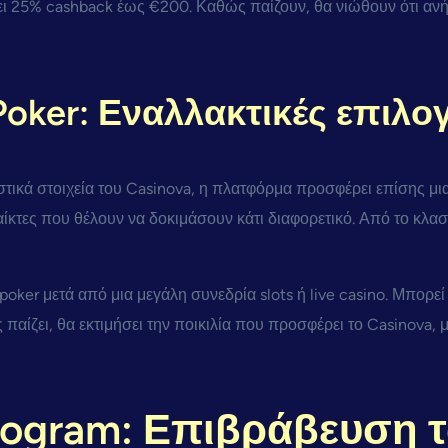
ι 25% cashback έως €200. Καθώς παίζουν, θα νιώθουν ότι ανήκ
Poker: Εναλλακτικές επιλο
κυστικά στοιχεία του Casinova, η πλατφόρμα προσφέρει επίσης μι
ίκτες που θέλουν να δοκιμάσουν κάτι διαφορετικό. Από το κλασ
poker μετά από μια μεγάλη συνεδρία slots ή live casino. Μπορεί
ς παίζει, θα εκτιμήσει την ποικιλία που προσφέρει το Casinova, 
Program: Επιβράβευση 