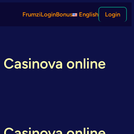
Frumzi
Login
Bonus
English
Login
Casinova online
Casinova online