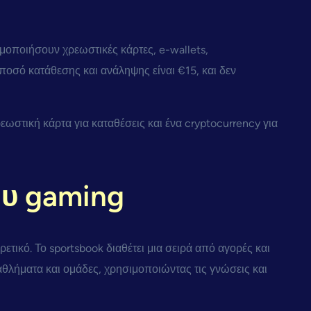
μοποιήσουν χρεωστικές κάρτες, e-wallets,
ποσό κατάθεσης και ανάληψης είναι €15, και δεν
ωστική κάρτα για καταθέσεις και ένα cryptocurrency για
ου gaming
τικό. Το sportsbook διαθέτει μια σειρά από αγορές και
αθλήματα και ομάδες, χρησιμοποιώντας τις γνώσεις και