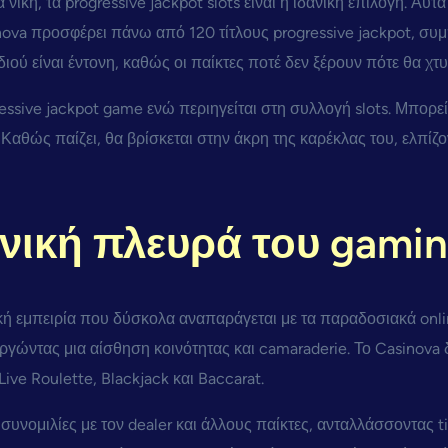
κη, τα progressive jackpot slots είναι η ιδανική επιλογή. Αυτά
inova προσφέρει πάνω από 120 τίτλους progressive jackpot, 
ιού είναι έντονη, καθώς οι παίκτες ποτέ δεν ξέρουν πότε θα χτ
essive jackpot game ενώ περιηγείται στη συλλογή slots. Μπορ
Καθώς παίζει, θα βρίσκεται στην άκρη της καρέκλας του, ελπίζο
ωνική πλευρά του gami
κή εμπειρία που δύσκολα αναπαράγεται με τα παραδοσιακά onli
ργώντας μια αίσθηση κοινότητας και camaraderie. Το Casinova 
e Roulette, Blackjack και Baccarat.
 συνομιλίες με τον dealer και άλλους παίκτες, ανταλλάσσοντας 