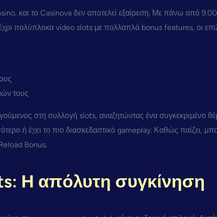
asino, και το Casinova δεν αποτελεί εξαίρεση. Με πάνω από 9.0
έχρι πολύπλοκα video slots με πολλαπλά bonus features, οι επιλ
τους
ωμών τους
ηγούμενος στη συλλογή slots, αναζητώντας ένα συγκεκριμένο θέ
τερο ή έχει το πιο διασκεδαστικό gameplay. Καθώς παίζει, μπο
Reload Bonus.
ots: Η απόλυτη συγκίνηση