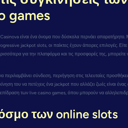
ino games
 Casinova είναι ένα όνομα που δύσκολα περνάει απαρατήρητο. Μ
gressive jackpot slots, οι παίκτες έχουν άπειρες επιλογές. Είτε
περισσότερα για την πλατφόρμα και τις προσφορές της, μπορείτε
α περιλαμβάνει σύνδεση, περιήγηση στις τελευταίες προσθήκες 
νηση του να πετύχεις ένα jackpot που αλλάζει ζωές είναι ένα
λεπίδραση των live casino games, όπου μπορούν να αλληλεπιδρο
σμο των online slots