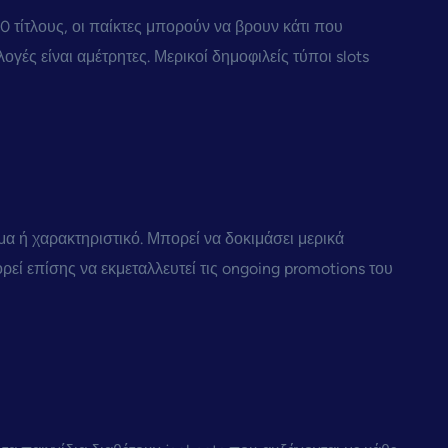
00 τίτλους, οι παίκτες μπορούν να βρουν κάτι που
ογές είναι αμέτρητες. Μερικοί δημοφιλείς τύποι slots
μα ή χαρακτηριστικό. Μπορεί να δοκιμάσει μερικά
ρεί επίσης να εκμεταλλευτεί τις ongoing promotions του