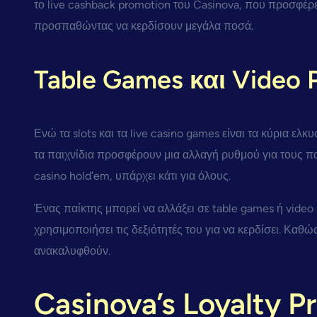
το live cashback promotion του Casinova, που προσφέρε
προσπαθώντας να κερδίσουν μεγάλα ποσά.
Table Games και Video 
Ενώ τα slots και τα live casino games είναι τα κύρια ελ
τα παιχνίδια προσφέρουν μια αλλαγή ρυθμού για τους πα
casino hold’em, υπάρχει κάτι για όλους.
Ένας παίκτης μπορεί να αλλάξει σε table games ή video 
χρησιμοποιήσει τις δεξιότητές του για να κερδίσει. Καθώ
ανακαλυφθούν.
Casinova’s Loyalty 