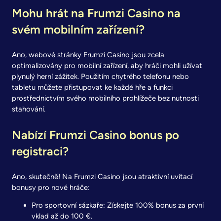
Mohu hrát na Frumzi Casino na
svém mobilním zařízení?
Ano, webové stránky Frumzi Casino jsou zcela
optimalizovány pro mobilní zařízení, aby hráči mohli užívat
plynulý herní zážitek. Použitím chytrého telefonu nebo
tabletu můžete přistupovat ke každé hře a funkci
prostřednictvím svého mobilního prohlížeče bez nutnosti
stahování.
Nabízí Frumzi Casino bonus po
registraci?
Ano, skutečně! Na Frumzi Casino jsou atraktivní uvítací
bonusy pro nové hráče:
Pro sportovní sázkaře: Získejte 100% bonus za první
vklad až do 100 €.