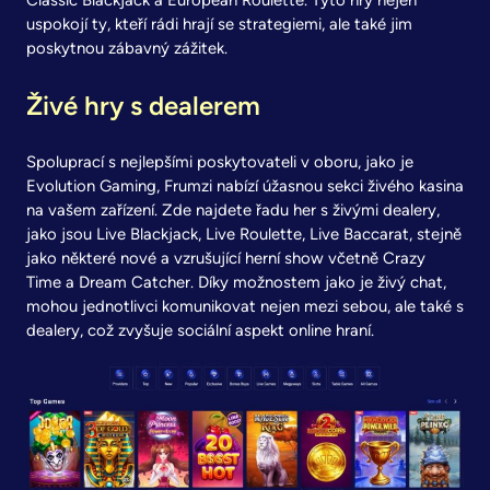
Classic Blackjack a European Roulette. Tyto hry nejen
uspokojí ty, kteří rádi hrají se strategiemi, ale také jim
poskytnou zábavný zážitek.
Živé hry s dealerem
Spoluprací s nejlepšími poskytovateli v oboru, jako je
Evolution Gaming, Frumzi nabízí úžasnou sekci živého kasina
na vašem zařízení. Zde najdete řadu her s živými dealery,
jako jsou Live Blackjack, Live Roulette, Live Baccarat, stejně
jako některé nové a vzrušující herní show včetně Crazy
Time a Dream Catcher. Díky možnostem jako je živý chat,
mohou jednotlivci komunikovat nejen mezi sebou, ale také s
dealery, což zvyšuje sociální aspekt online hraní.