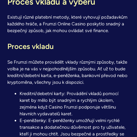
Proces vkladu a výběru
Existují různé platební metody, které vyhovují požadavkům
každého hráče, a Frumzi Online Casino poskytlo snadný a
bezpečný způsob, jak mohou ovládat své finance.
Proces vkladu
Se Frumzi můžete provádět vklady různými způsoby, takže
volba je na vás v nejpohodlnějším způsobu. Ať už to bude
kreditní/debetní karta, e-peněženka, bankovní převod nebo
kryptoměna, všechny jsou k dispozici.
Kreditní/debetní karty: Provádění vkladů pomocí
karet by mělo být snadným a rychlým úkolem,
zejména když Casino Frumzi podporuje většinu
hlavních vydavatelů karet.
E-peněženky: E-peněženky umožňují velmi rychlé
transakce a dodatečnou důvěrnost pro ty uživatele,
kteří ji mohou chtít. Jsou bezpečné a prostředky se