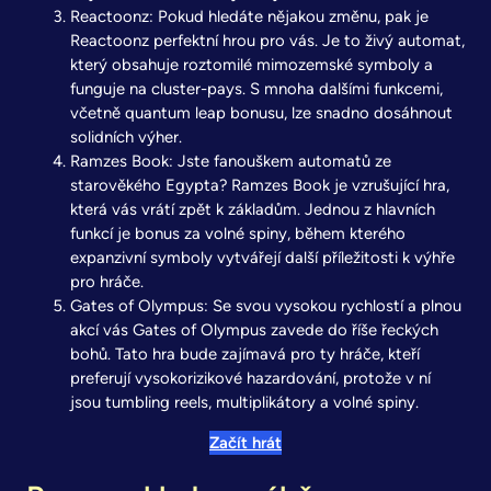
Reactoonz: Pokud hledáte nějakou změnu, pak je
Reactoonz perfektní hrou pro vás. Je to živý automat,
který obsahuje roztomilé mimozemské symboly a
funguje na cluster-pays. S mnoha dalšími funkcemi,
včetně quantum leap bonusu, lze snadno dosáhnout
solidních výher.
Ramzes Book: Jste fanouškem automatů ze
starověkého Egypta? Ramzes Book je vzrušující hra,
která vás vrátí zpět k základům. Jednou z hlavních
funkcí je bonus za volné spiny, během kterého
expanzivní symboly vytvářejí další příležitosti k výhře
pro hráče.
Gates of Olympus: Se svou vysokou rychlostí a plnou
akcí vás Gates of Olympus zavede do říše řeckých
bohů. Tato hra bude zajímavá pro ty hráče, kteří
preferují vysokorizikové hazardování, protože v ní
jsou tumbling reels, multiplikátory a volné spiny.
Začít hrát