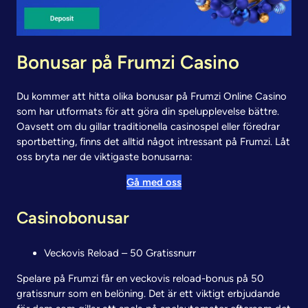
Bonusar på Frumzi Casino
Du kommer att hitta olika bonusar på Frumzi Online Casino
som har utformats för att göra din spelupplevelse bättre.
Oavsett om du gillar traditionella casinospel eller föredrar
sportbetting, finns det alltid något intressant på Frumzi. Låt
oss bryta ner de viktigaste bonusarna:
Gå med oss
Casinobonusar
Veckovis Reload – 50 Gratissnurr
Spelare på Frumzi får en veckovis reload-bonus på 50
gratissnurr som en belöning. Det är ett viktigt erbjudande