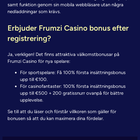
samt funktion genom sin mobila webbläsare utan några
nedladdningar som krävs.
Erbjuder Frumzi Casino bonus efter
registrering?
Ja, verkligen! Det finns attraktiva välkomstbonusar på
Frumzi Casino för nya spelare:
För sportspelare: Få 100% första insättningsbonus
upp till €100.
För casinofantaster: 100% första insättningsbonus
upp till €500 + 200 gratissnurr ovanpå för bättre
upplevelse.
Se till att du läser och förstår villkoren som gäller för
bonusen så att du kan maximera dina fördelar.