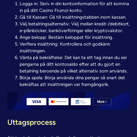
Logga in: Skriv in din kontoinformation för att komma
in på ditt Casino Frumzi-konto.
Gå till Kassan: Gå till insättningstabben inom kassan.
Välj betalningsalternativ: Välj mellan kredit-/debitkort,
e-plånböcker, banköverföringar eller kryptovalutor.
Ange belopp: Bestäm beloppet för insättning.
Verifiera insättning: Kontrollera och godkänn
insättningen.
Vänta på bekräftelse: Det kan ta ett tag innan du ser
pengarna på ditt kontosaldo efter att du gjort en
betalning beroende på vilket alternativ som används.
Börja spela: Börja använda dina pengar så snart det
bekräftas att insättningen var framgångsrik.
Uttagsprocess