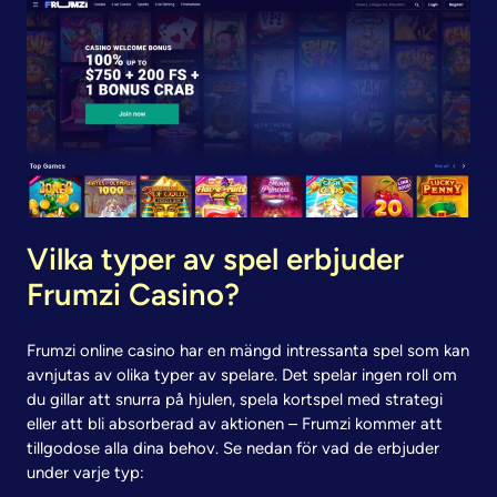
Vilka typer av spel erbjuder
Frumzi Casino?
Frumzi online casino har en mängd intressanta spel som kan
avnjutas av olika typer av spelare. Det spelar ingen roll om
du gillar att snurra på hjulen, spela kortspel med strategi
eller att bli absorberad av aktionen – Frumzi kommer att
tillgodose alla dina behov. Se nedan för vad de erbjuder
under varje typ: