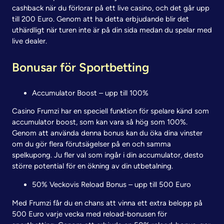
cashback när du förlorar på ett live casino, och det går upp
till 200 Euro. Genom att ha detta erbjudande blir det
uthärdligt när turen inte är på din sida medan du spelar med
live dealer.
Bonusar för Sportbetting
Accumulator Boost – upp till 100%
Casino Frumzi har en speciell funktion för spelare känd som
accumulator boost, som kan vara så hög som 100%.
Genom att använda denna bonus kan du öka dina vinster
om du gör flera förutsägelser på en och samma
spelkupong. Ju fler val som ingår i din accumulator, desto
större potential för en ökning av din utbetalning.
50% Veckovis Reload Bonus – upp till 500 Euro
Med Frumzi får du en chans att vinna ett extra belopp på
500 Euro varje vecka med reload-bonusen för