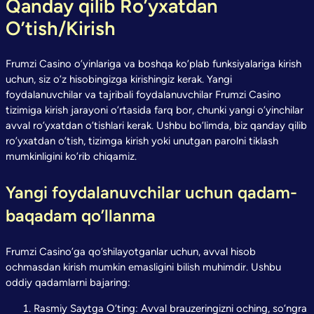
Qanday qilib Ro’yxatdan
O’tish/Kirish
Frumzi Casino o’yinlariga va boshqa ko’plab funksiyalariga kirish
uchun, siz o’z hisobingizga kirishingiz kerak. Yangi
foydalanuvchilar va tajribali foydalanuvchilar Frumzi Casino
tizimiga kirish jarayoni o’rtasida farq bor, chunki yangi o’yinchilar
avval ro’yxatdan o’tishlari kerak. Ushbu bo’limda, biz qanday qilib
ro’yxatdan o’tish, tizimga kirish yoki unutgan parolni tiklash
mumkinligini ko’rib chiqamiz.
Yangi foydalanuvchilar uchun qadam-
baqadam qo’llanma
Frumzi Casino’ga qo’shilayotganlar uchun, avval hisob
ochmasdan kirish mumkin emasligini bilish muhimdir. Ushbu
oddiy qadamlarni bajaring:
Rasmiy Saytga O’ting: Avval brauzeringizni oching, so’ngra