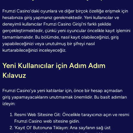
Frumzi Casino’daki oyunlara ve diğer birçok özelliğe erişmek için
hesabınıza giriş yapmanız gerekmektedir. Yeni kullanıcılar ve
deneyimli kullanıcılar Frumzi Casino Girişi’ni farklı şekilde
gerçekleştirmektedir, çünkü yeni oyuncular öncelikle kayıt işlemini
tamamlamalıdır. Bu bölümde, nasıl kayıt olabileceğinizi, giriş
yapabileceğinizi veya unutulmuş bir şifreyi nasıl
kurtarabileceğinizi inceleyeceğiz.
Yeni Kullanıcılar için Adım Adım
Kılavuz
Frumzi Casino’ya yeni katılanlar için, önce bir hesap açmadan
giriş yapamayacaklarını unutmamak önemlidir. Bu basit adımları
izleyin:
Resmi Web Sitesine Git: Öncelikle tarayıcınızı açın ve resmi
Frumzi Casino web sitesine gidin.
‘Kayıt Ol’ Butonuna Tıklayın: Ana sayfanın sağ üst