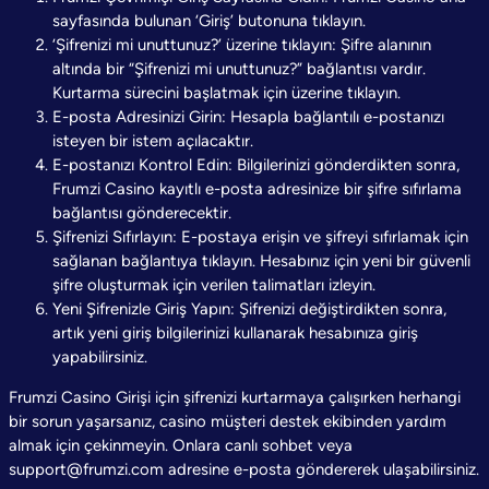
sayfasında bulunan ‘Giriş’ butonuna tıklayın.
‘Şifrenizi mi unuttunuz?’ üzerine tıklayın: Şifre alanının
altında bir “Şifrenizi mi unuttunuz?” bağlantısı vardır.
Kurtarma sürecini başlatmak için üzerine tıklayın.
E-posta Adresinizi Girin: Hesapla bağlantılı e-postanızı
isteyen bir istem açılacaktır.
E-postanızı Kontrol Edin: Bilgilerinizi gönderdikten sonra,
Frumzi Casino kayıtlı e-posta adresinize bir şifre sıfırlama
bağlantısı gönderecektir.
Şifrenizi Sıfırlayın: E-postaya erişin ve şifreyi sıfırlamak için
sağlanan bağlantıya tıklayın. Hesabınız için yeni bir güvenli
şifre oluşturmak için verilen talimatları izleyin.
Yeni Şifrenizle Giriş Yapın: Şifrenizi değiştirdikten sonra,
artık yeni giriş bilgilerinizi kullanarak hesabınıza giriş
yapabilirsiniz.
Frumzi Casino Girişi için şifrenizi kurtarmaya çalışırken herhangi
bir sorun yaşarsanız, casino müşteri destek ekibinden yardım
almak için çekinmeyin. Onlara canlı sohbet veya
support@frumzi.com
adresine e-posta göndererek ulaşabilirsiniz.